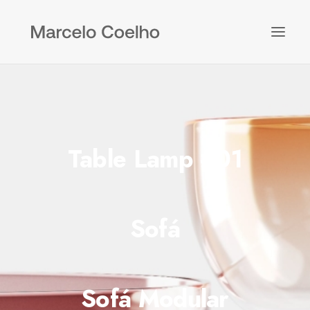
Table Lamp #01
Sofá
Sofá Modular