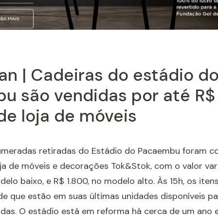
n | Cadeiras do estádio d
u são vendidas por até R$
de loja de móveis
umeradas retiradas do Estádio do Pacaembu foram c
oja de móveis e decorações Tok&Stok, com o valor va
delo baixo, e R$ 1.800, no modelo alto. Às 15h, os iten
de que estão em suas últimas unidades disponíveis p
adas. O estádio está em reforma há cerca de um ano e