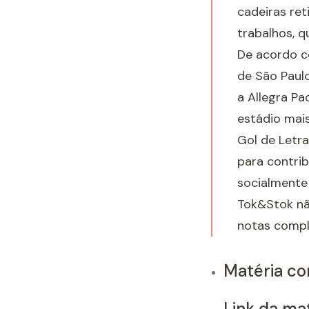
cadeiras re
trabalhos, 
De acordo c
de São Paul
a Allegra Pa
estádio mais
Gol de Letra
para contri
socialmente 
Tok&Stok nã
notas compl
Matéria com
Link da mat