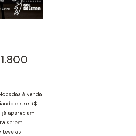
o
 1.800
olocadas à venda
riando entre R$
s já apareciam
ara serem
 teve as