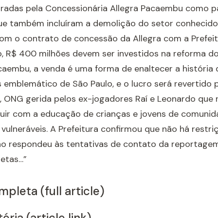
tiradas pela Concessionária Allegra Pacaembu como p
que também incluíram a demolição do setor conhecid
om o contrato de concessão da Allegra com a Prefei
o, R$ 400 milhões devem ser investidos na reforma do
caembu, a venda é uma forma de enaltecer a história 
 emblemático de São Paulo, e o lucro será revertido
, ONG gerida pelos ex-jogadores Raí e Leonardo que r
buir com a educação de crianças e jovens de comuni
vulneráveis. A Prefeitura confirmou que não há restriç
o respondeu às tentativas de contato da reportagem
etas…”
pleta (full article)
éria (article link)