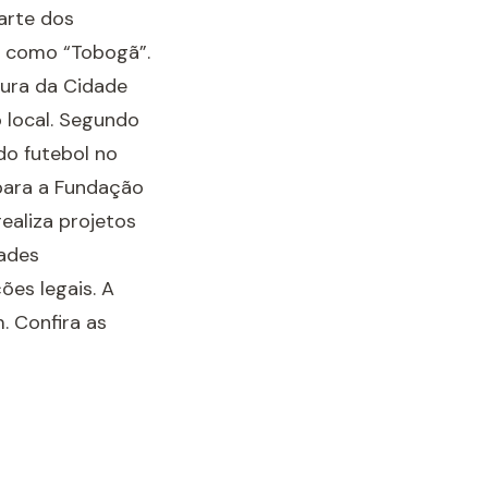
arte dos
o como “Tobogã”.
tura da Cidade
 local. Segundo
do futebol no
 para a Fundação
ealiza projetos
dades
ões legais. A
. Confira as