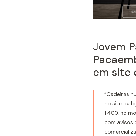
Jovem Pa
Pacaemb
em site 
“Cadeiras n
no site da l
1.400, no mo
com avisos 
comercializ