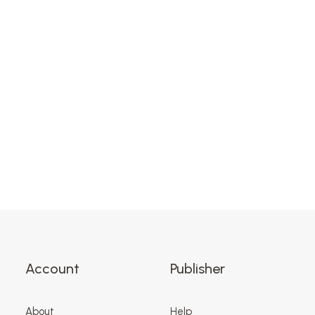
design independente
14 de maio de 2018
Design brasileiro em
foco na semana de
design de Nova York
Account
Publisher
About
Help