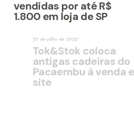
vendidas por até R$
1.800 em loja de SP
27 de julho de 2022
Tok&Stok coloca
antigas cadeiras do
Pacaembu à venda em
site
27 de julho de 2022
Cadeiras do
Pacaembu são